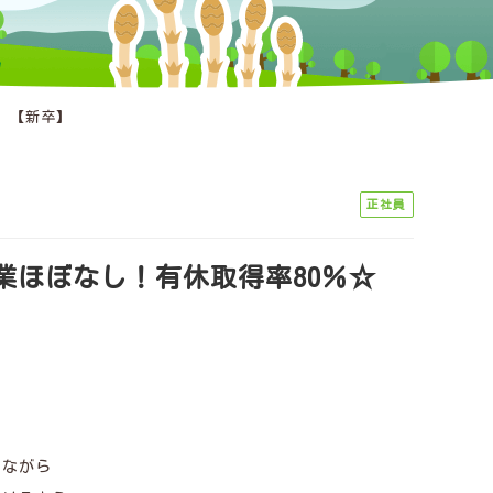
 【新卒】
正社員
業ほぼなし！有休取得率80％☆
しながら