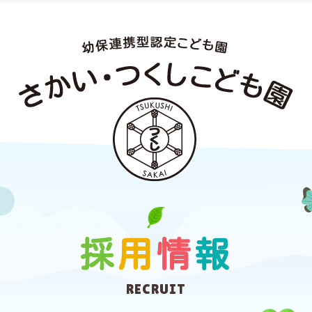
採
用
情
報
RECRUIT