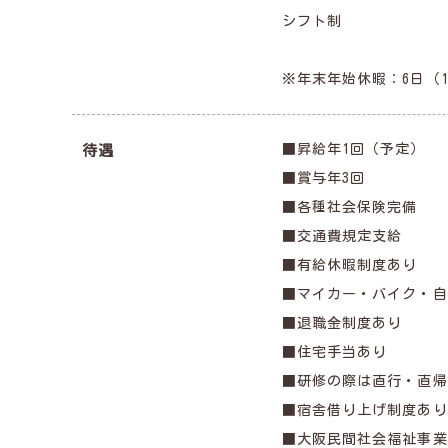
シフト制
※年末年始休暇：6日（1
■昇給年1回（予定）
待遇
■賞与年3回
■各種社会保険完備
■交通費規定支給
■有給休暇制度あり
■マイカー・バイク・自
■退職金制度あり
■住宅手当あり
■研修の際は直行・直帰
■宿舎借り上げ制度あり
■大阪民間社会福祉事業