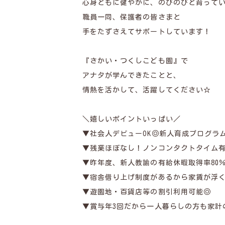
心身ともに健やかに、のびのびと育って
職員一同、保護者の皆さまと
手をたずさえてサポートしています！
『さかい・つくしこども園』で
アナタが学んできたことと、
情熱を活かして、活躍してください☆
＼嬉しいポイントいっぱい／
▼社会人デビューOK◎新人育成プログラ
▼残業ほぼなし！ノンコンタクトタイム
▼昨年度、新人教諭の有給休暇取得率80
▼宿舎借り上げ制度があるから家賃が浮
▼遊園地・百貨店等の割引利用可能◎
▼賞与年3回だから一人暮らしの方も家計