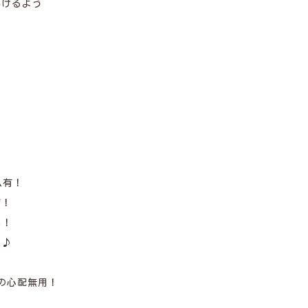
いけるよう
ム有！
有！
％！
く♪
の心配無用！