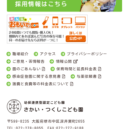
職場紹介
アクセス
プライバシーポリシー
ご意見・苦情報告
情報公開
園のごあんない
保育時間と延長料金表
感染症登園に関する意見書
与薬依頼書
諸費と食費等の料金表について
〒599-8235 大阪府堺市中区深井東町2655
TEL:
072-278-8055
FAX:072-277-9188