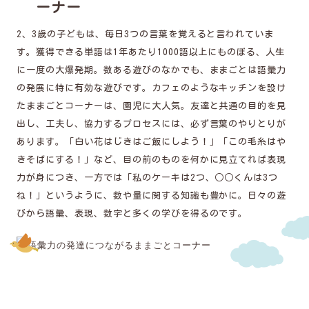
ーナー
2、3歳の子どもは、毎日3つの言葉を覚えると言われていま
す。獲得できる単語は1年あたり1000語以上にものぼる、人生
に一度の大爆発期。数ある遊びのなかでも、ままごとは語彙力
の発展に特に有効な遊びです。カフェのようなキッチンを設け
たままごとコーナーは、園児に大人気。友達と共通の目的を見
出し、工夫し、協力するプロセスには、必ず言葉のやりとりが
あります。「白い花はじきはご飯にしよう！」「この毛糸はや
きそばにする！」など、目の前のものを何かに見立てれば表現
力が身につき、一方では「私のケーキは2つ、○○くんは3つ
ね！」というように、数や量に関する知識も豊かに。日々の遊
びから語彙、表現、数字と多くの学びを得るのです。