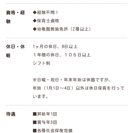
資格・経
◆経験不問！
◆保育士資格
験
◆幼稚園教諭免許（2種以上）
休日・休
1ヶ月の休日、8日以上
１年間の休日、１０５日以上
暇
シフト制
※日曜・祝日・年末年始は休園ですが、
年始（1月1日～4日）以外は休日保育を行って
います。
待遇
■昇給年1回
■賞与年3回
■各種社会保険完備