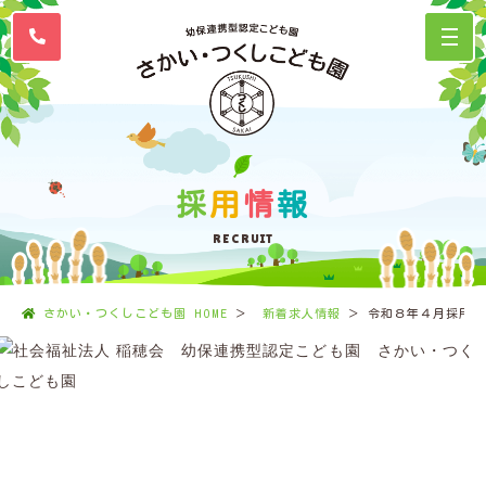
採
用
情
報
RECRUIT
さかい・つくしこども園 HOME
新着求人情報
令和８年４月採用 