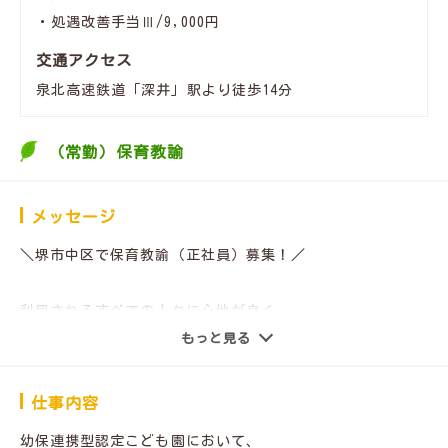
・処遇改善手当Ⅲ/9,000円
交通アクセス
泉北高速鉄道「深井」駅より徒歩14分
（常勤）保育教諭
メッセージ
＼堺市中区で保育教諭（正社員）募集！／
利用されるすべての人々に心地が良く、
地域から親しまれる施設を目指している、
もっと見る
さかい・つくしこども園でのお仕事です♪
仕事内容
◆新卒者、歓迎！新人育成プログラム有ります！
幼保連携型認定こども園において、