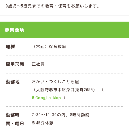
◆有資格者で経験のない方・ブランク有る方大歓迎！
0歳児～5歳児までの教育・保育をお願いします。
◆日祝休み！メリハリのある勤務でプライベート充実！
◆昇給年1回＆賞与年3回の厚待遇！頑張りはシッカリ評価し
ます！
募集要項
すべての子どもが心身ともに健全であり、
職種
（常勤）保育教諭
個性豊かな人間として、また自然と社会に対して
正しい認識を持ち自主的な人間に成長することを、
雇用形態
正社員
全ての親・保護者の願いと理解し、職員一同保育を行ってい
ます。
アナタも当園で一緒に働きませんか？
勤務地
さかい・つくしこども園
（大阪府堺市中区深井東町2655） （
Google Map
）
勤務時
7:30～19:30の内、8時間勤務
※45分休憩
間・曜日