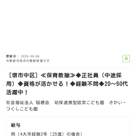
更新日
2026-06-06
正
※更新日時点の最新情報です
社
員
［堺市中区］≪保育教諭≫◆正社員（中途採
用）◆資格が活かせる！◆経験不問◆20～50代
活躍中！
社会福祉法人 稲穂会 幼保連携型認定こども園 さかい・
つくしこども園
給与
例（4大卒経験3年（25歳）の場合）